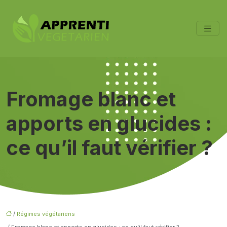
Fromage blanc et
apports en glucides :
ce qu’il faut vérifier ?
/
Régimes végétariens