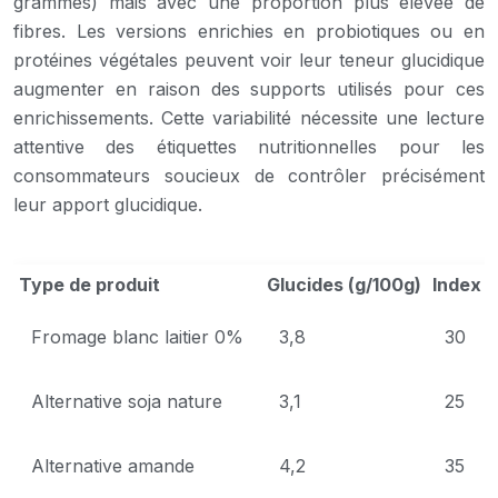
grammes) mais avec une proportion plus élevée de
fibres. Les versions enrichies en probiotiques ou en
protéines végétales peuvent voir leur teneur glucidique
augmenter en raison des supports utilisés pour ces
enrichissements. Cette variabilité nécessite une lecture
attentive des étiquettes nutritionnelles pour les
consommateurs soucieux de contrôler précisément
leur apport glucidique.
Type de produit
Glucides (g/100g)
Index 
Fromage blanc laitier 0%
3,8
30
Alternative soja nature
3,1
25
Alternative amande
4,2
35