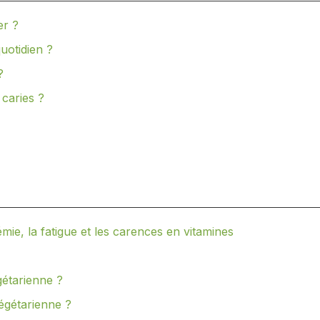
er ?
uotidien ?
?
 caries ?
némie, la fatigue et les carences en vitamines
étarienne ?
égétarienne ?