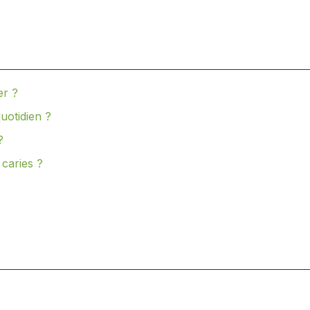
er ?
uotidien ?
?
 caries ?