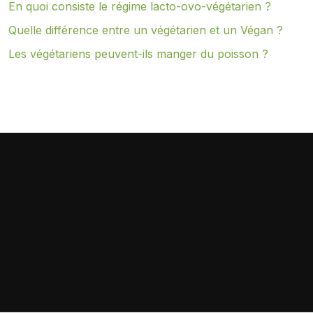
En quoi consiste le régime lacto-ovo-végétarien ?
Quelle différence entre un végétarien et un Végan ?
Les végétariens peuvent-ils manger du poisson ?