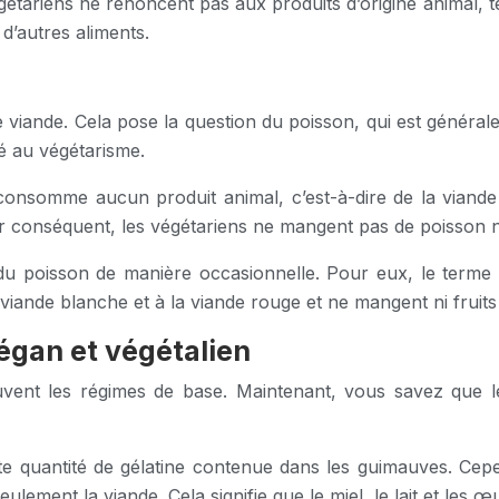
étariens ne renoncent pas aux produits d’origine animal, tel
d’autres aliments.
de viande. Cela pose la question du poisson, qui est généra
ié au végétarisme.
onsomme aucun produit animal, c’est-à-dire de la viande 
 conséquent, les végétariens ne mangent pas de poisson ni
 du poisson de manière occasionnelle. Pour eux, le terme «
viande blanche et à la viande rouge et ne mangent ni fruits
végan et végétalien
vent les régimes de base. Maintenant, vous savez que l
ite quantité de gélatine contenue dans les guimauves. Cep
seulement la viande. Cela signifie que le miel, le lait et les 