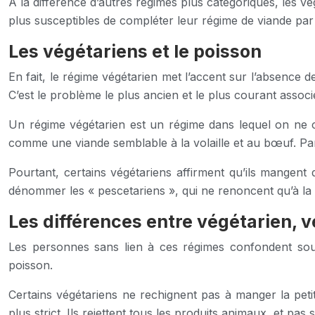
A la différence d’autres régimes plus catégoriques, les vég
plus susceptibles de compléter leur régime de viande par 
Les végétariens et le poisson
En fait, le régime végétarien met l’accent sur l’absence 
C’est le problème le plus ancien et le plus courant assoc
Un régime végétarien est un régime dans lequel on ne c
comme une viande semblable à la volaille et au bœuf. Par
Pourtant, certains végétariens affirment qu’ils mangent
dénommer les « pescetariens », qui ne renoncent qu’à la 
Les différences entre végétarien, 
Les personnes sans lien à ces régimes confondent sou
poisson.
Certains végétariens ne rechignent pas à manger la pet
plus strict. Ils rejettent tous les produits animaux, et pas 