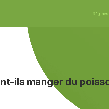
Régimes 
nt-ils manger du poiss