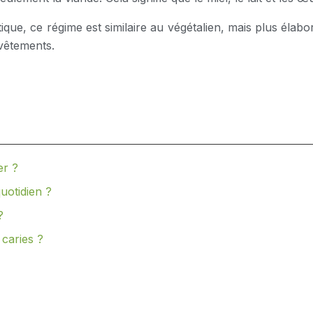
ue, ce régime est similaire au végétalien, mais plus élaboré
 vêtements.
er ?
uotidien ?
?
 caries ?