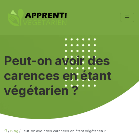
Peut-on avoir des
carences en étant
végétarien ?
/
Blog
/ Peut-on avoir des carences en étant végétarien ?